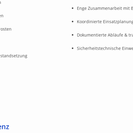
n
Enge Zusammenarbeit mit Be
en
Koordinierte Einsatzplanun
rosten
Dokumentierte Abläufe & t
Sicherheitstechnische Einw
Instandsetzung
enz