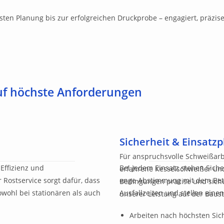
rsten Planung bis zur erfolgreichen Druckprobe – engagiert, präzis
auf höchste Anforderungen
Sicherheit & Einsatz
Für anspruchsvolle Schweißarbe
Effizienz und
Bei jedem Einsatz stehen Sicher
erfahrene Kesselschweißer und
r Rostservice sorgt dafür, dass
enge Abstimmung mit dem Betr
Bedingungen präzise und siche
owohl bei stationären als auch
Ausfallzeiten und stellen einen
unserer Leistung auf der Baus
Arbeiten nach höchsten Sic