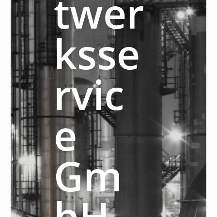
twer
ksse
rvic
e
Gm
bH